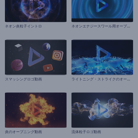
ネ
オンエナジースワール用オープニング動画
ネオン炎粒子イントロ
ラ
イトニング・ストライクのオープニング動画
スマッシングロゴ動画
炎のオープニング動画
流体粒子ロゴ動画