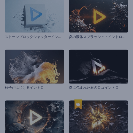
ス
トーンブロックシャッターイントロ
炎
の液体スプラッシュ・イントロ動画
粒子がはじけるイントロ
炎に包まれた石のロゴイントロ