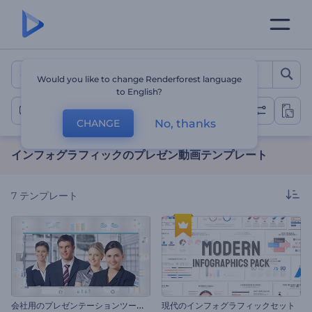
インフォグラフィックのプレ
Would you like to change Renderforest language
to English?
インフォグラフィックの動画
No, thanks
CHANGE
インフォグラフィックのプレゼン動画テンプレート
7
テンプレート
会
社用のプレゼンテーションツールキット
現代のインフォグラフィックセット