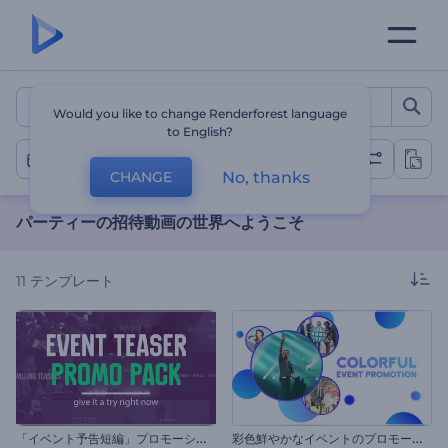
パーティーの招待動画の世界
Would you like to change Renderforest language
to English?
パーティー
No, thanks
CHANGE
パーティーの招待動画の世界へようこそ
11
テンプレート
「
イベント予告短編」プロモーションビデオセット
彩
色鮮やかなイベントのプロモーションビデオ