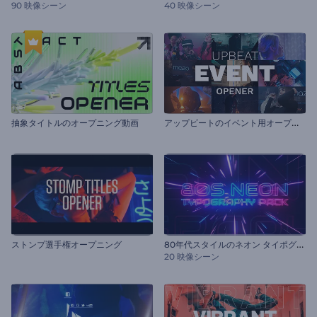
90 映像シーン
40 映像シーン
ア
ップビートのイベント用オープニング動画
抽象タイトルのオープニング動画
8
0年代スタイルのネオン タイポグラフィセット
ストンプ選手権オープニング
20 映像シーン