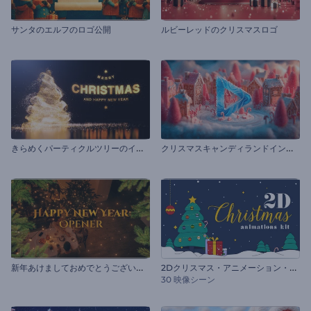
サンタのエルフのロゴ公開
ルビーレッドのクリスマスロゴ
き
らめくパーティクルツリーのイントロ動画
ク
リスマスキャンディランドイントロ
新
年あけましておめでとうございます
2
Dクリスマス・アニメーション・キット
30 映像シーン