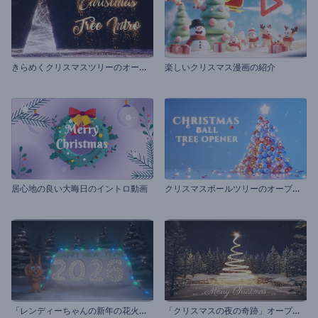
き
らめくクリスマスツリーのオープニング動画
楽しいクリスマス漫画の紹介
ク
リスマスボールツリーのオープニング動画
居心地の良い大晦日のイントロ動画
「
レンディーちゃんの新年の花火」イントロ動画
「
クリスマスの夜の奇跡」オープニング動画