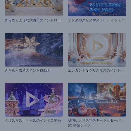
き
らめくような大晦日のイントロ動画
サンタのクリスマスライド イントロ
エ
レガントなクリスマスのイントロ動画
きらめく雪片のイントロ動画
親
切なクリスマスキャラクターパック
クリスマス・リースのイントロ動画
50 映像シーン