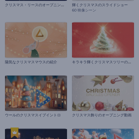
ク
リスマス・リースのオープニング動画
輝くクリスマスのスライドショー
60 映像シーン
キ
ラキラ輝くクリスマスツリーの紹介
陽気なクリスマスマウスの紹介
ウールのクリスマスイブイントロ
クリスマス飾りのオープニング動画