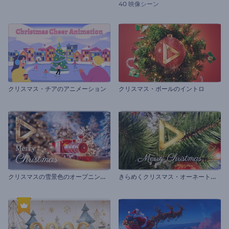
40 映像シーン
クリスマス・チアのアニメーション
クリスマス・ボールのイントロ
ク
リスマスの雪景色のオープニング動画
き
らめくクリスマス・オーネートのイントロ