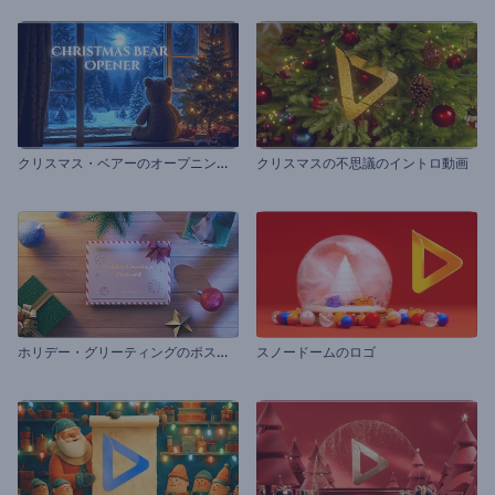
ク
リスマス・ベアーのオープニング動画
クリスマスの不思議のイントロ動画
ホ
リデー・グリーティングのポストカード
スノードームのロゴ