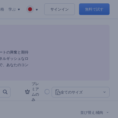
価格
学ぶ
サインイン
無料で試す
ートの興奮と期待
ネルギッシュなロ
で、あなたのコン
プレ
ミア
全てのサイズ
ムの
み
並び替え
:
傾向