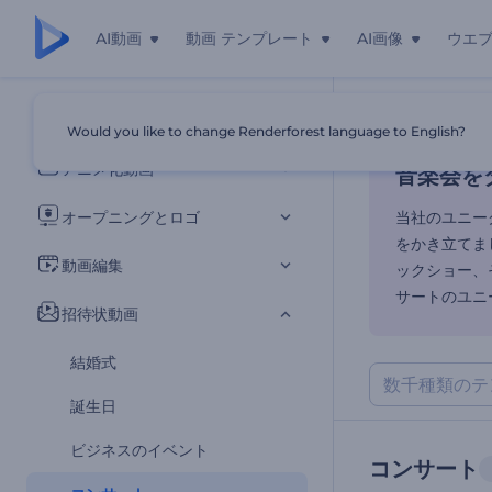
AI動画
動画 テンプレート
AI画像
ウエ
音楽会を
すべてのテンプレート
Would you like to change Renderforest language to English?
ホーム
テンプ
アニメ化動画
音楽会を
オープニングとロゴ
当社のユニー
をかき立てま
動画編集
ックショー、
サートのユニ
招待状動画
結婚式
誕生日
ビジネスのイベント
コンサート