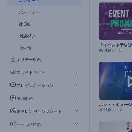
コンサート
パーティー
休日編
開店祝い
その他
90 映像シーン
ホリデー動画
スライドショー
プレゼンテーション
SNS動画
ホット・ミュージ
20 映像シーン
動画広告用テンプレート
セールス動画