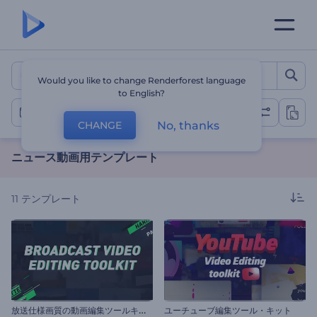
ニュース動画用テンプレート
Would you like to change Renderforest language
to English?
ニュース動画
No, thanks
CHANGE
ニュース動画用テンプレート
11
テンプレート
放
送仕様画質の動画編集ツールキット
ユーチューブ編集ツール・キット