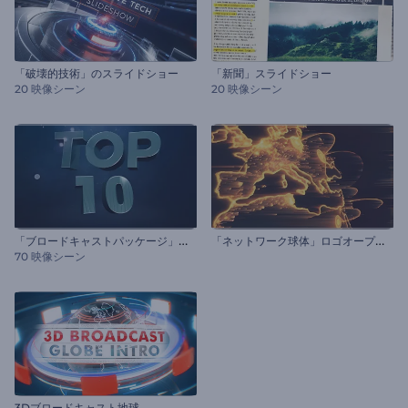
「破壊的技術」のスライドショー
「新聞」スライドショー
20 映像シーン
20 映像シーン
「
ブロードキャストパッケージ」トップ10
「
ネットワーク球体」ロゴオープニング
70 映像シーン
3Dブロードキャスト地球