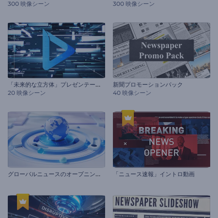
300 映像シーン
300 映像シーン
「
未来的な立方体」プレゼンテーション
新聞プロモーションパック
20 映像シーン
40 映像シーン
グ
ローバルニュースのオープニング動画
「ニュース速報」イントロ動画