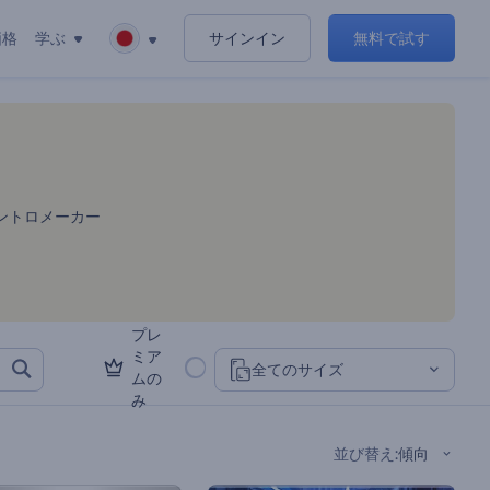
価格
学ぶ
サインイン
無料で試す
イントロメーカー
プレ
ミア
全てのサイズ
ムの
み
並び替え
:
傾向