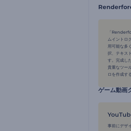
Render
「Rende
ムイントロ
用可能な多
択、テキス
す。完成した
貴重なツール
ロを作成す
ゲーム動画
YouT
事前にデザ