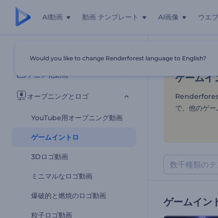
AI動画
動画 テンプレート
AI画像
ウエ
ゲームイ
すべてのテンプレート
Would you like to change Renderforest language to English?
ホーム
テンプ
アニメ化動画
ゲームイ
オープニングとロゴ
Renderf
で、他のゲー
YouTube用オープニング動画
ゲームイントロ
3Dロゴ動画
ミニマルなロゴ動画
爆破的と燃焼のロゴ動画
ゲームイン
粒子ロゴ動画