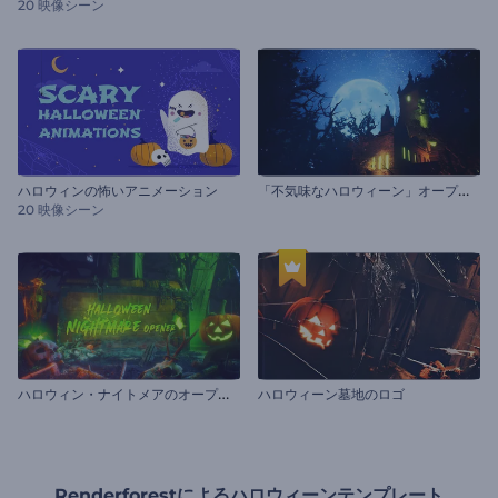
20 映像シーン
「
不気味なハロウィーン」オープニング動画
ハロウィンの怖いアニメーション
20 映像シーン
ハ
ロウィン・ナイトメアのオープニング動画
ハロウィーン墓地のロゴ
Renderforestによるハロウィーンテンプレート