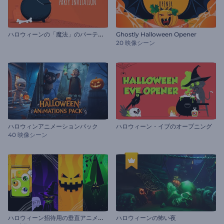
ハ
ロウィーンの「魔法」のパーティーの招待状
Ghostly Halloween Opener
20 映像シーン
ハロウィンアニメーションパック
ハロウィーン・イブのオープニング
40 映像シーン
ハ
ロウィーン招待用の垂直アニメーション
ハロウィーンの怖い夜