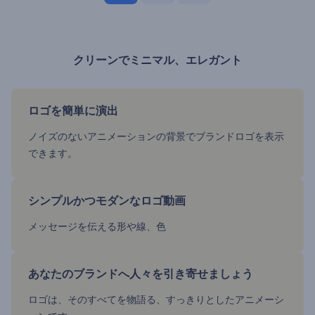
クリーンでミニマル、エレガント
ロゴを簡単に演出
ノイズのないアニメーションの背景でブランドロゴを表示
できます。
シンプルかつモダンなロゴ動画
メッセージを伝える形や線、色
あなたのブランドへ人々を引き寄せましょう
ロゴは、そのすべてを物語る、すっきりとしたアニメーシ