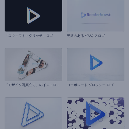
「スウィフト・グリッチ」ロゴ
光沢のあるビジネスロゴ
「
モザイク写真立て」のイントロ動画
コーポレート グロッシー ロゴ