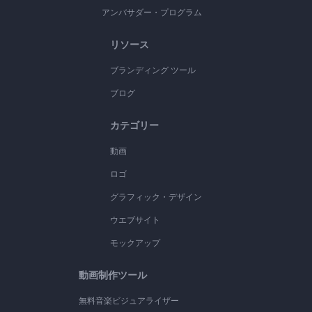
アンバサダー・プログラム
リソース
ブランディング ツール
ブログ
カテゴリー
動画
ロゴ
グラフィック・デザイン
ウエブサイト
モックアップ
動画制作ツール
無料音楽ビジュアライザー