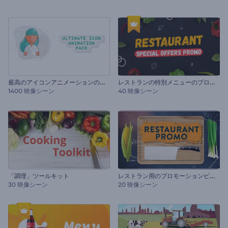
最
高のアイコンアニメーションのセット
レ
ストランの特別メニューのプロモーション
1400 映像シーン
40 映像シーン
レ
ストラン用のプロモーションビデオ
「調理」ツールキット
30 映像シーン
20 映像シーン