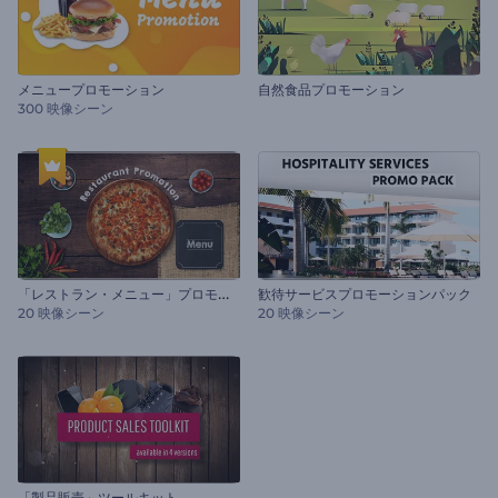
メニュープロモーション
自然食品プロモーション
300 映像シーン
「
レストラン・メニュー」プロモーション
歓待サービスプロモーションパック
20 映像シーン
20 映像シーン
「製品販売」ツールキット