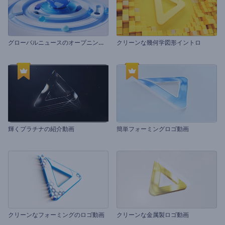
グ
ローバルニュースのオープニング動画
クリーンな幾何学図形イントロ
輝くプラチナの紹介動画
簡単フォーミングロゴ動画
クリーンなフォーミングのロゴ動画
クリーンな金属製ロゴ動画