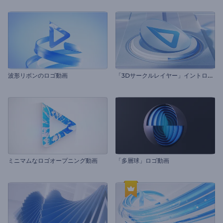
「
3Dサークルレイヤー」イントロ動画
波形リボンのロゴ動画
ミニマムなロゴオープニング動画
「多層球」ロゴ動画