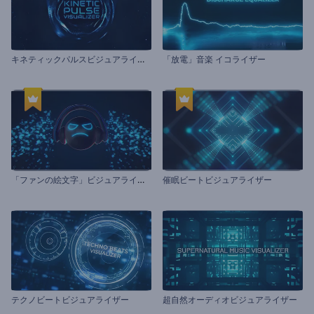
キ
ネティックパルスビジュアライザー
「放電」音楽 イコライザー
「
ファンの絵文字」ビジュアライザー
催眠ビートビジュアライザー
テクノビートビジュアライザー
超自然オーディオビジュアライザー