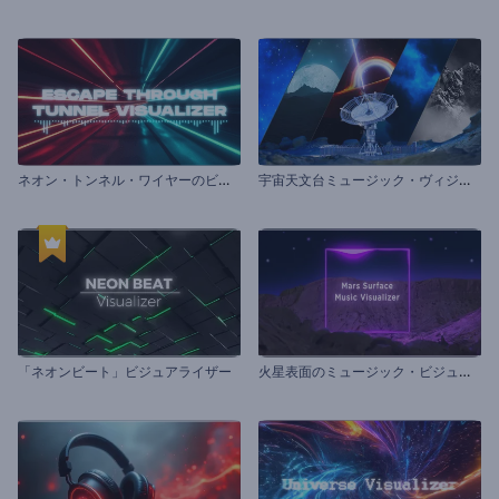
ネ
オン・トンネル・ワイヤーのビジュアライザー
宇
宙天文台ミュージック・ヴィジュアライザー
火
星表面のミュージック・ビジュアライザー
「ネオンビート」ビジュアライザー