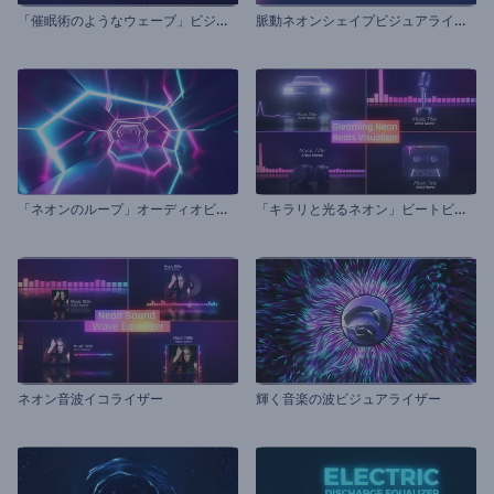
「
催眠術のようなウェーブ」ビジュアライザー
脈
動ネオンシェイプビジュアライザー
「
ネオンのループ」オーディオビジュアライザー
「
キラリと光るネオン」ビートビジュアライザー
ネオン音波イコライザー
輝く音楽の波ビジュアライザー