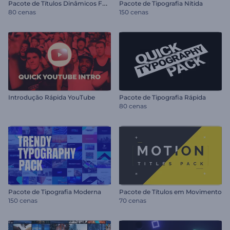
P
acote de Títulos Dinâmicos Fortes
Pacote de Tipografia Nítida
80 cenas
150 cenas
Introdução Rápida YouTube
Pacote de Tipografia Rápida
80 cenas
Pacote de Tipografia Moderna
Pacote de Títulos em Movimento
150 cenas
70 cenas