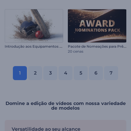
I
ntrodução aos Equipamentos de Críquete
P
acote de Nomeações para Prêmios
20 cenas
1
2
3
4
5
6
7
Domine a edição de vídeos com nossa variedade
de modelos
Versatilidade ao seu alcance