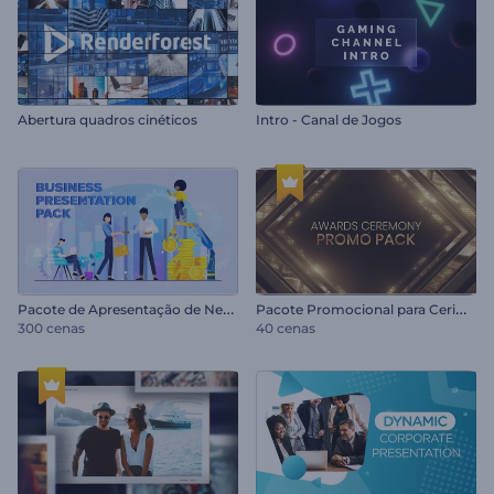
Abertura quadros cinéticos
Intro - Canal de Jogos
P
acote de Apresentação de Negócios
P
acote Promocional para Cerimônia de Premiação
300 cenas
40 cenas