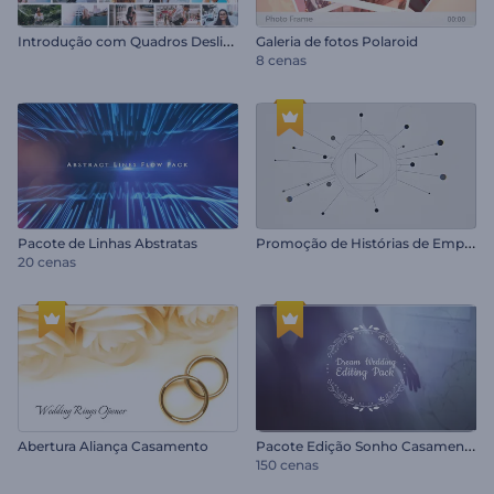
I
ntrodução com Quadros Deslizantes
Galeria de fotos Polaroid
8 cenas
P
romoção de Histórias de Empresas
Pacote de Linhas Abstratas
20 cenas
P
acote Edição Sonho Casamento
Abertura Aliança Casamento
150 cenas