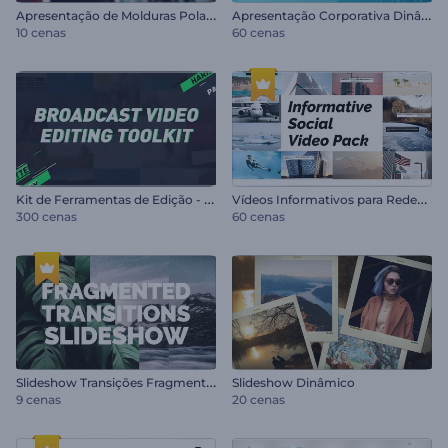
A
presentação de Molduras Polaroid
A
presentação Corporativa Dinâmica
10 cenas
60 cenas
K
it de Ferramentas de Edição - Vídeos Broadcast
V
ídeos Informativos para Redes Sociais
300 cenas
60 cenas
S
lideshow Transições Fragmentadas
Slideshow Dinâmico
9 cenas
20 cenas