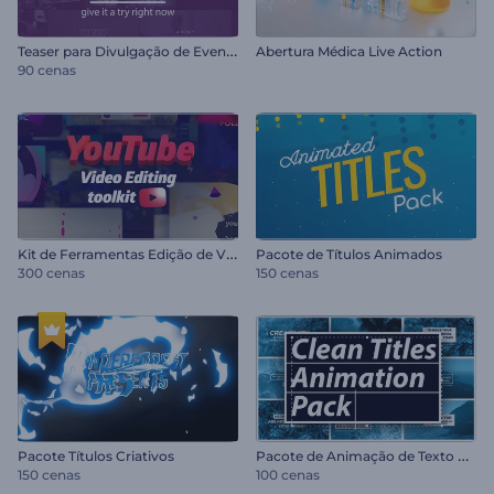
T
easer para Divulgação de Eventos
Abertura Médica Live Action
90 cenas
K
it de Ferramentas Edição de Vídeo YouTube
Pacote de Títulos Animados
300 cenas
150 cenas
P
acote de Animação de Texto Clean
Pacote Títulos Criativos
150 cenas
100 cenas