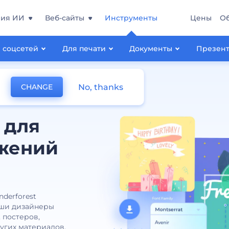
ния ИИ
Веб-сайты
Инструменты
Цены
О
 соцсетей
Для печати
Документы
Презен
No, thanks
CHANGE
 для
ажений
derforest
наши дизайнеры
 постеров,
ругих материалов.