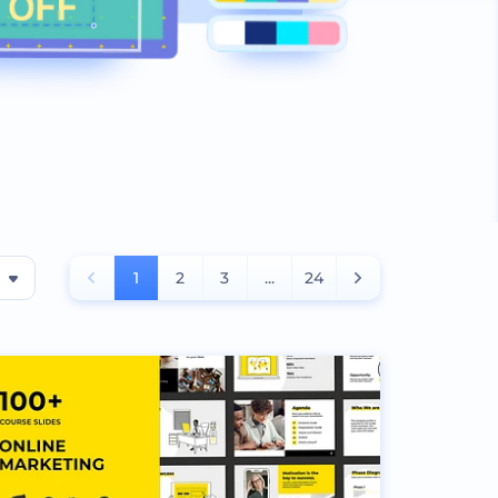
1
2
3
...
24