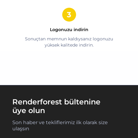
Logonuzu indirin
Sonuçtan memnun kaldıysanız logonuzu
yüksek kalitede indirin.
Renderforest bültenine
üye olun
Son haber ve tekliflerimiz ilk olarak size
ulaşsın