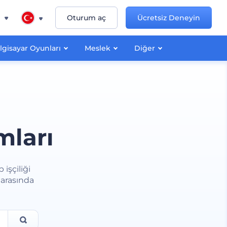
n
Oturum aç
Ücretsiz Deneyin
lgisayar Oyunları
Meslek
Diğer
mları
işçiliği
 arasında