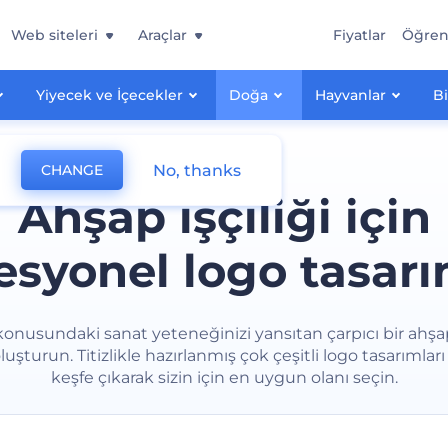
Web siteleri
Araçlar
Fiyatlar
Öğre
Yiyecek ve İçecekler
Doğa
Hayvanlar
Bi
No, thanks
CHANGE
Ahşap işçiliği için
esyonel logo tasarı
onusundaki sanat yeteneğinizi yansıtan çarpıcı bir ahşap 
luşturun. Titizlikle hazırlanmış çok çeşitli logo tasarımları
keşfe çıkarak sizin için en uygun olanı seçin.