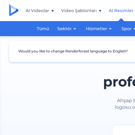
AI Videolar
Video Şablonları
AI Resimler
Tümü
Sektör
Hizmetler
Spor
Would you like to change Renderforest language to English?
prof
Ahşap k
logosu o