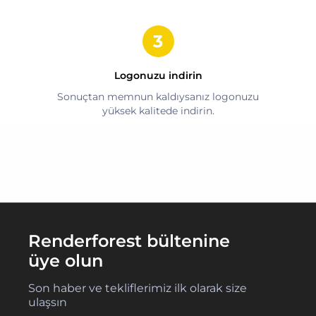
Logonuzu indirin
Sonuçtan memnun kaldıysanız logonuzu
yüksek kalitede indirin.
Renderforest bültenine
üye olun
Son haber ve tekliflerimiz ilk olarak size
ulaşsın