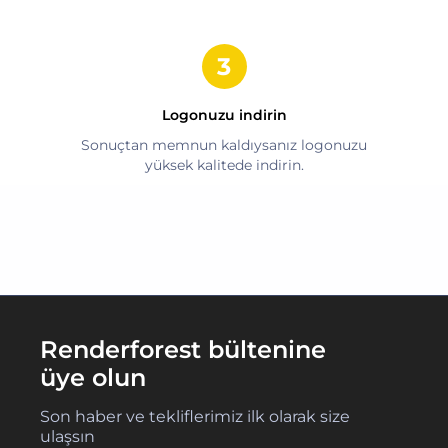
Logonuzu indirin
Sonuçtan memnun kaldıysanız logonuzu
yüksek kalitede indirin.
Renderforest bültenine
üye olun
Son haber ve tekliflerimiz ilk olarak size
ulaşsın