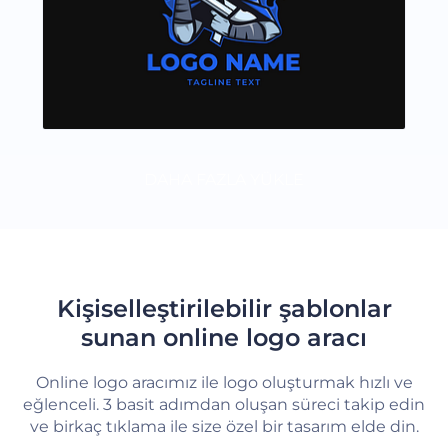
DAHA FAZLA YÜKLE
Kişiselleştirilebilir şablonlar
sunan online logo aracı
Online logo aracımız ile logo oluşturmak hızlı ve
eğlenceli. 3 basit adımdan oluşan süreci takip edin
ve birkaç tıklama ile size özel bir tasarım elde din.