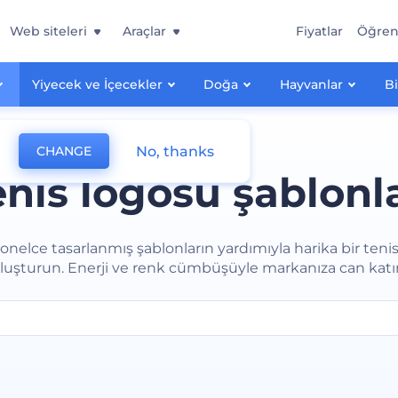
Web siteleri
Araçlar
Fiyatlar
Öğre
Yiyecek ve İçecekler
Doğa
Hayvanlar
Bi
No, thanks
CHANGE
enis logosu şablonla
onelce tasarlanmış şablonların yardımıyla harika bir teni
luşturun. Enerji ve renk cümbüşüyle markanıza can katı