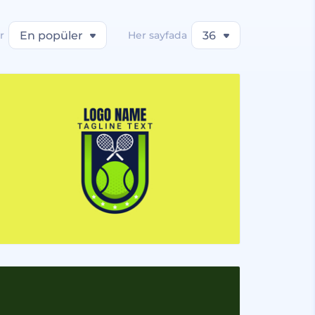
r
En popüler
Her sayfada
36