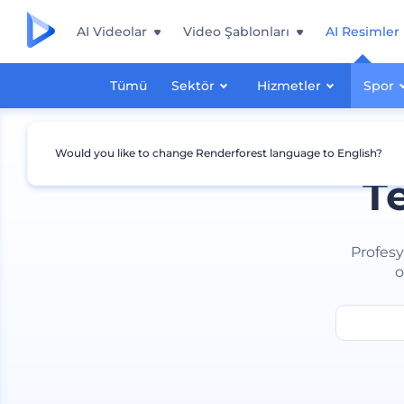
AI Videolar
Video Şablonları
AI Resimler
Tümü
Sektör
Hizmetler
Spor
Would you like to change Renderforest language to English?
T
Profesy
o