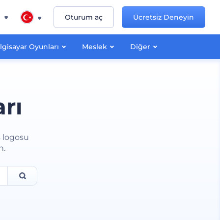
n
Oturum aç
Ücretsiz Deneyin
lgisayar Oyunları
Meslek
Diğer
rı
s logosu
n.