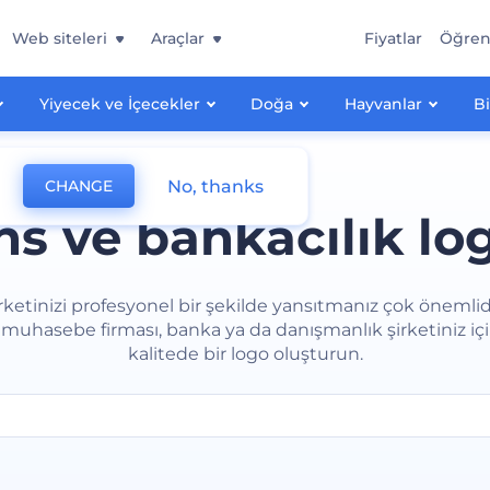
Web siteleri
Araçlar
Fiyatlar
Öğre
Yiyecek ve İçecekler
Doğa
Hayvanlar
Bi
No, thanks
CHANGE
ns ve bankacılık log
rketinizi profesyonel bir şekilde yansıtmanız çok önemlid
muhasebe firması, banka ya da danışmanlık şirketiniz iç
kalitede bir logo oluşturun.