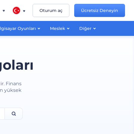
n
Oturum aç
Ücretsiz Deneyin
lgisayar Oyunları
Meslek
Diğer
oları
ir. Finans
in yüksek