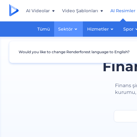
AI Videolar
Video Şablonları
AI Resimler
Tümü
Sektör
Hizmetler
Spor
Would you like to change Renderforest language to English?
Fina
Finans şi
kurumu, 