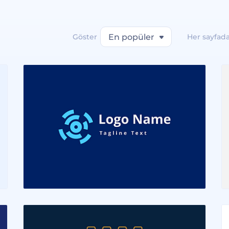
Göster
En popüler
Her sayfad