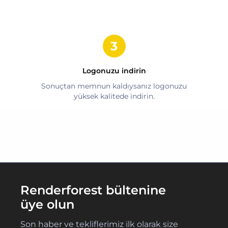
Logonuzu indirin
Sonuçtan memnun kaldıysanız logonuzu
yüksek kalitede indirin.
Renderforest bültenine
üye olun
Son haber ve tekliflerimiz ilk olarak size