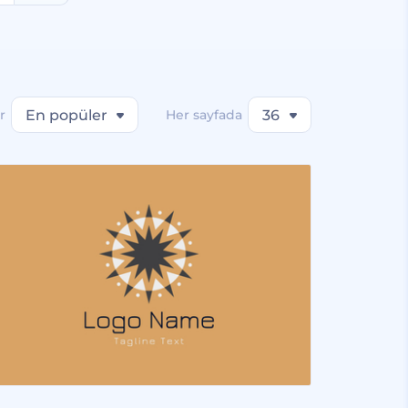
r
En popüler
Her sayfada
36