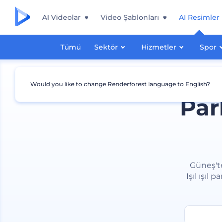
AI Videolar
Video Şablonları
AI Resimler
Tümü
Sektör
Hizmetler
Spor
Would you like to change Renderforest language to English?
Par
Güneş'te
Işıl ışıl