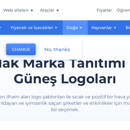
Web siteleri
Araçlar
Fiyatlar
Öğre
Yiyecek ve İçecekler
Doğa
Hayvanlar
Bi
No, thanks
CHANGE
lak Marka Tanıtımı 
Güneş Logoları
n ilham alan logo şablonları ile sıcak ve pozitif bir hava y
 parıldayan ve iyimserlik saçan şirketler ve etkinlikler içi
bir seçenek.