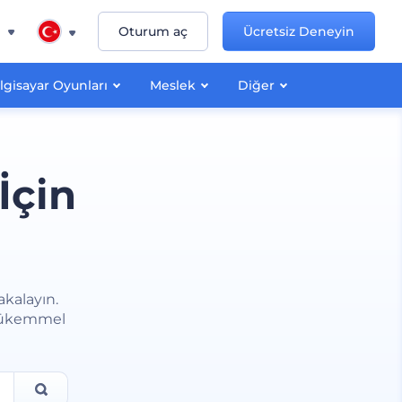
n
Oturum aç
Ücretsiz Deneyin
lgisayar Oyunları
Meslek
Diğer
İçin
akalayın.
n mükemmel