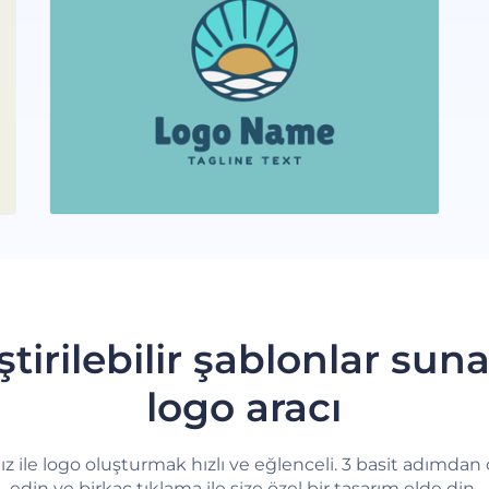
eştirilebilir şablonlar sun
logo aracı
z ile logo oluşturmak hızlı ve eğlenceli. 3 basit adımdan
edin ve birkaç tıklama ile size özel bir tasarım elde din.