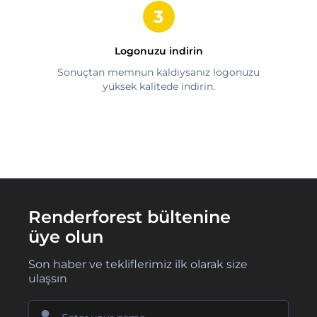
Logonuzu indirin
Sonuçtan memnun kaldıysanız logonuzu
yüksek kalitede indirin.
Renderforest bültenine
üye olun
Son haber ve tekliflerimiz ilk olarak size
ulaşsın