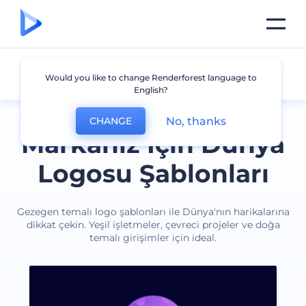
Dünya
Would you like to change Renderforest language to
English?
No, thanks
CHANGE
Markanız İçin Dünya
Logosu Şablonları
Gezegen temalı logo şablonları ile Dünya'nın harikalarına
dikkat çekin. Yeşil işletmeler, çevreci projeler ve doğa
temalı girişimler için ideal.