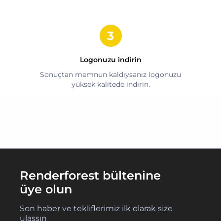
Logonuzu indirin
Sonuçtan memnun kaldıysanız logonuzu
yüksek kalitede indirin.
Renderforest bültenine
üye olun
Son haber ve tekliflerimiz ilk olarak size
ulaşsın