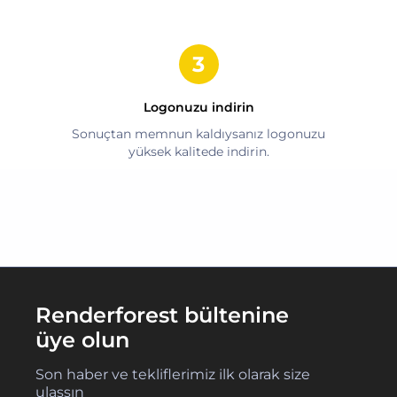
Logonuzu indirin
Sonuçtan memnun kaldıysanız logonuzu
yüksek kalitede indirin.
Renderforest bültenine
üye olun
Son haber ve tekliflerimiz ilk olarak size
ulaşsın