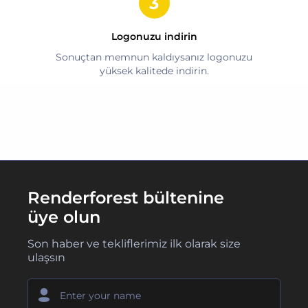
Logonuzu indirin
Sonuçtan memnun kaldıysanız logonuzu
yüksek kalitede indirin.
Renderforest bültenine
üye olun
Son haber ve tekliflerimiz ilk olarak size
ulaşsın