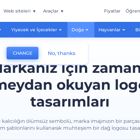
Web siteleri
Araçlar
Fiyatlar
Öğre
Yiyecek ve İçecekler
Doğa
Hayvanlar
Bi
No, thanks
CHANGE
arkanız için zama
meydan okuyan log
tasarımları
 kalıcılığın ölümsüz sembolü, marka imajınızın bir parçası
ım şablonlarını kullanarak muhteşem bir dağ logosu tasar