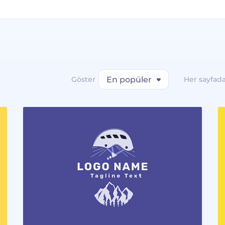
Göster
En popüler
Her sayfad