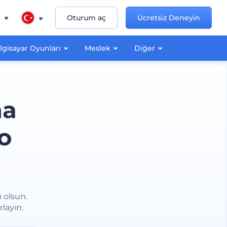
n
Oturum aç
Ücretsiz Deneyin
lgisayar Oyunları
Meslek
Diğer
na
o
 olsun.
layın.