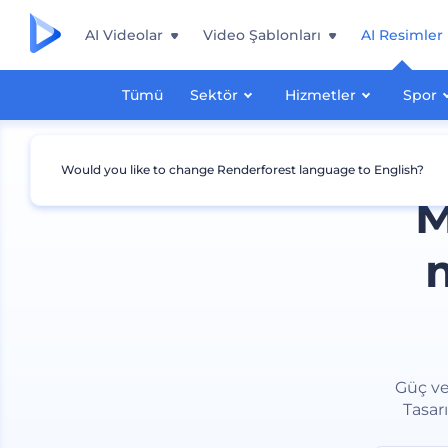
AI Videolar
Video Şablonları
AI Resimler
Tümü
Sektör
Hizmetler
Spor
Would you like to change Renderforest language to English?
M
Güç ve
Tasar