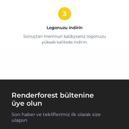
Logonuzu indirin
Sonuçtan memnun kaldıysanız logonuzu
yüksek kalitede indirin.
Renderforest bültenine
üye olun
Son haber ve tekliflerimiz ilk olarak size
ulaşsın