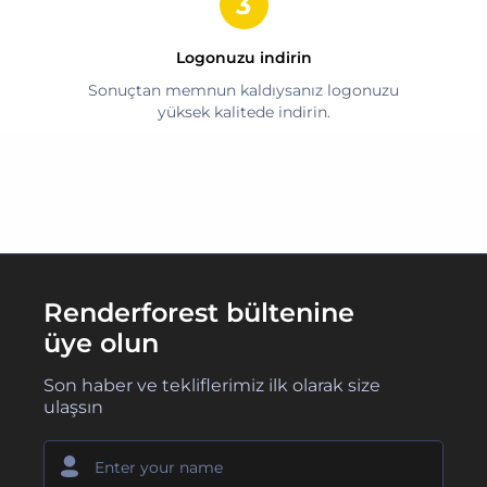
Logonuzu indirin
Sonuçtan memnun kaldıysanız logonuzu
yüksek kalitede indirin.
Renderforest bültenine
üye olun
Son haber ve tekliflerimiz ilk olarak size
ulaşsın