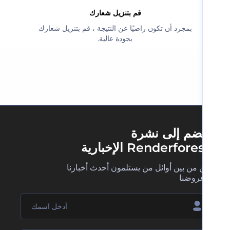
‫قم بتنزيل شعارك‬
‫بمجرد أن تكون راضيًا عن النتيجة ، قم بتنزيل شعارك
بجودة عالية.‬
ضم إلى نشرة
Renderfore الإخبارية
 من بين أوائل من يستلمون أحدث أخبارنا
روضنا