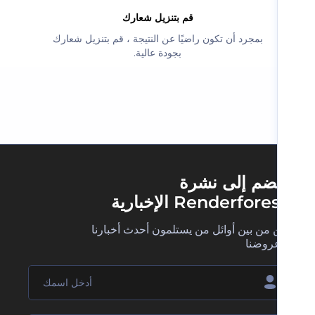
‫قم بتنزيل شعارك‬
‫بمجرد أن تكون راضيًا عن النتيجة ، قم بتنزيل شعارك
بجودة عالية.‬
ضم إلى نشرة
Renderfore الإخبارية
 من بين أوائل من يستلمون أحدث أخبارنا
روضنا