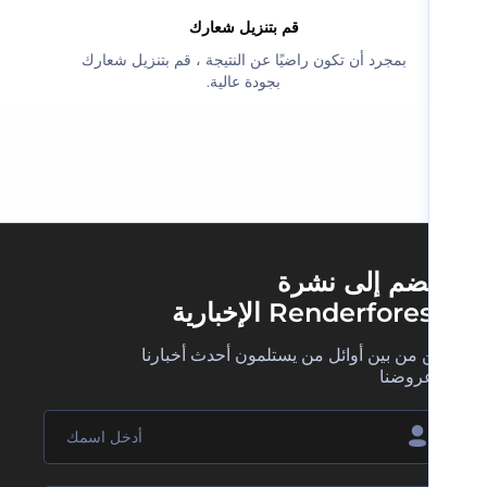
‫قم بتنزيل شعارك‬
‫بمجرد أن تكون راضيًا عن النتيجة ، قم بتنزيل شعارك
بجودة عالية.‬
ضم إلى نشرة
Renderfore الإخبارية
 من بين أوائل من يستلمون أحدث أخبارنا
روضنا