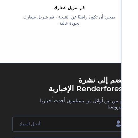
‫قم بتنزيل شعارك‬
‫بمجرد أن تكون راضيًا عن النتيجة ، قم بتنزيل شعارك
بجودة عالية.‬
ضم إلى نشرة
Renderfore الإخبارية
 من بين أوائل من يستلمون أحدث أخبارنا
روضنا