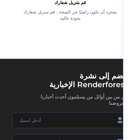
‫قم بتنزيل شعارك‬
‫بمجرد أن تكون راضيًا عن النتيجة ، قم بتنزيل شعارك
بجودة عالية.‬
ضم إلى نشرة
Renderfore الإخبارية
 من بين أوائل من يستلمون أحدث أخبارنا
روضنا