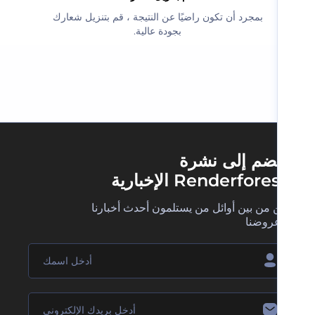
‫بمجرد أن تكون راضيًا عن النتيجة ، قم بتنزيل شعارك
بجودة عالية.‬
ضم إلى نشرة
Renderfore الإخبارية
 من بين أوائل من يستلمون أحدث أخبارنا
روضنا