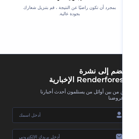
‫بمجرد أن تكون راضيًا عن النتيجة ، قم بتنزيل شعارك
بجودة عالية.‬
ضم إلى نشرة
Renderfore الإخبارية
 من بين أوائل من يستلمون أحدث أخبارنا
روضنا