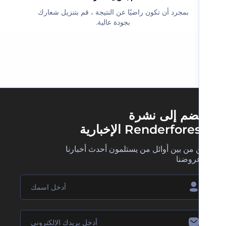
‫بمجرد أن تكون راضيًا عن النتيجة ، قم بتنزيل شعارك
بجودة عالية.‬
ضم إلى نشرة
Renderfore الإخبارية
 من بين أوائل من يستلمون أحدث أخبارنا
روضنا