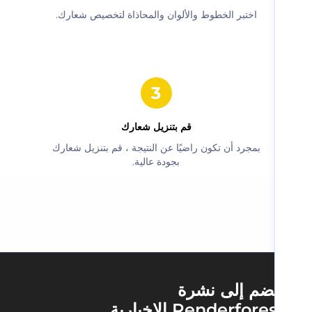
‫اختبر الخطوط والألوان والمحاذاة لتخصيص شعارك.‬
‫قم بتنزيل شعارك‬
‫بمجرد أن تكون راضيًا عن النتيجة ، قم بتنزيل شعارك
بجودة عالية.‬
ضم إلى نشرة
Renderfore الإخبارية