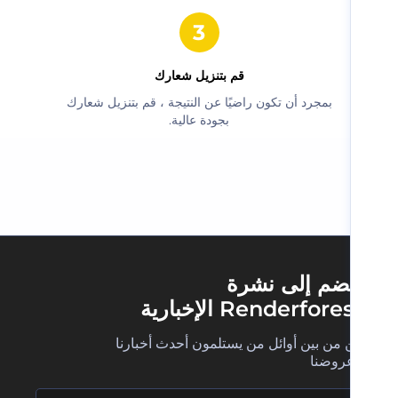
‫قم بتنزيل شعارك‬
‫بمجرد أن تكون راضيًا عن النتيجة ، قم بتنزيل شعارك
بجودة عالية.‬
ضم إلى نشرة
Renderfore الإخبارية
 من بين أوائل من يستلمون أحدث أخبارنا
روضنا