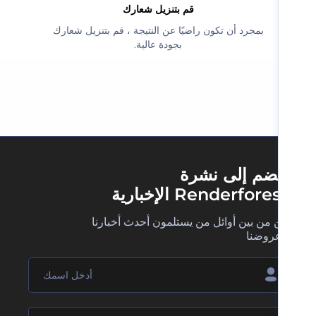
‫قم بتنزيل شعارك‬
‫بمجرد أن تكون راضيًا عن النتيجة ، قم بتنزيل شعارك
بجودة عالية.‬
ضم إلى نشرة
Renderfore الإخبارية
 من بين أوائل من يستلمون أحدث أخبارنا
روضنا