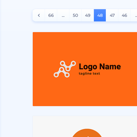
66
...
50
49
48
47
46
.