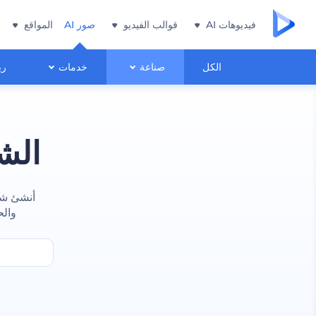
فيديوهات AI
قوالب الفيديو
صور AI
المواقع
الكل
صناعة
خدمات
ري
الش
أنشئ شع
والح