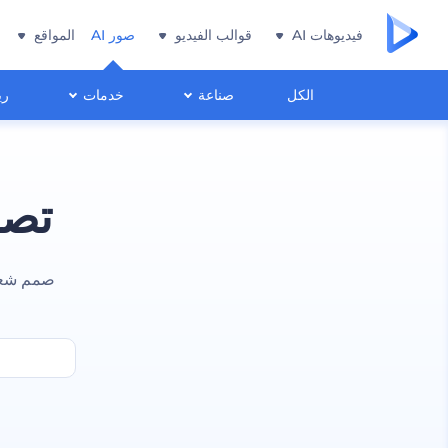
فيديوهات AI
قوالب الفيديو
صور AI
المواقع
الكل
صناعة
خدمات
ري
تصا
صمم شعارً