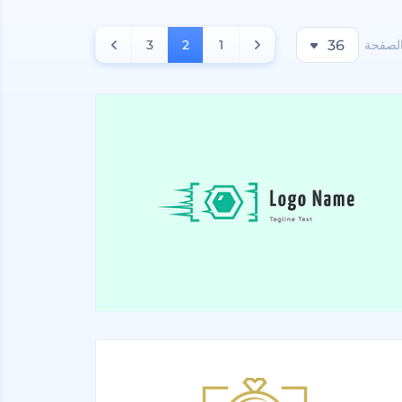
الصفحة
36
1
2
3