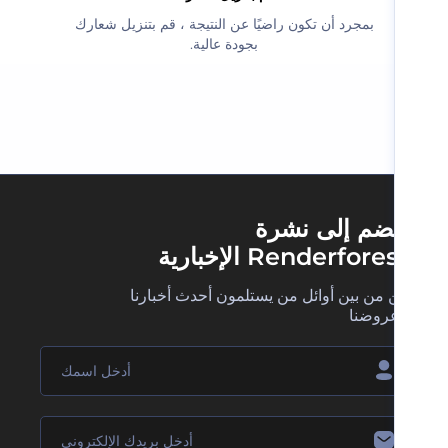
‫بمجرد أن تكون راضيًا عن النتيجة ، قم بتنزيل شعارك
بجودة عالية.‬
ضم إلى نشرة
Renderfore الإخبارية
 من بين أوائل من يستلمون أحدث أخبارنا
روضنا