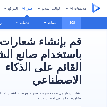
فيديوهات AI
قوالب الفيديو
صور AI
المواقع
الكل
صناعة
خدمات
ري
قم بإنشاء شعارات 
باستخدام صانع الش
القائم على الذكاء
الاصطناعي
إنشاء الشعار هي عملية سريعة وسهلة مع صانع الشعار عبر ا
وشاهده يتحقق في لحظات قليلة.