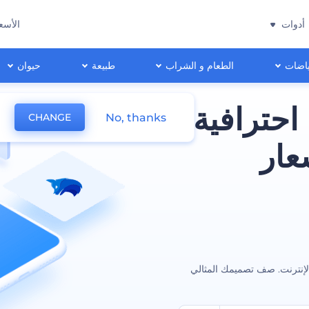
أدوات
الأسع
اضات
الطعام و الشراب
طبيعة
حيوان
احترافية
No, thanks
CHANGE
عار
لإنترنت. صف تصميمك المثالي