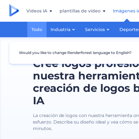
Videos IA
plantillas de video
Imágenes I
Todo
Industria
Servicios
Deporte
Would you like to change Renderforest language to English?
Cree logos profesi
nuestra herramien
creación de logos 
IA
La creación de logos con nuestra herramienta onl
esfuerzo. Describa su diseño ideal y vea cómo se
minutos.