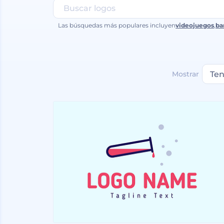
Las búsquedas más populares incluyen
videojuegos
,
ba
Mostrar
Ten