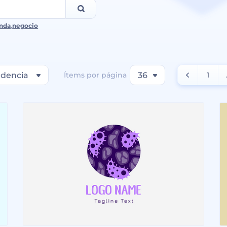
nda
,
negocio
dencia
Ítems por página
36
1