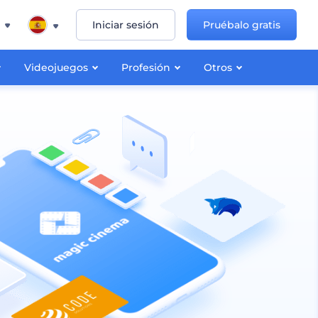
Iniciar sesión
Pruébalo gratis
Videojuegos
Profesión
Otros