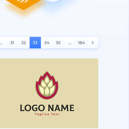
...
31
32
33
34
35
...
184