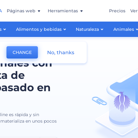
A
Páginas web
Herramientas
Precios
Ver
s
Alimentos y bebidas
Naturaleza
Animales
No, thanks
CHANGE
onales con
ta de
basado en
ine es rápida y sin
 materializa en unos pocos