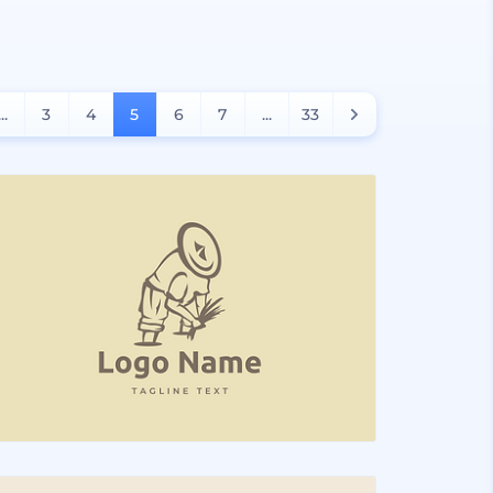
...
3
4
5
6
7
...
33