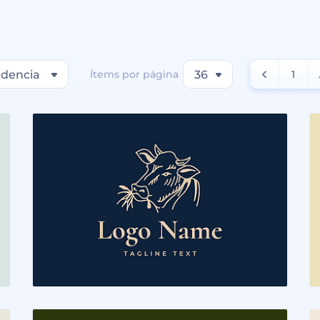
dencia
Ítems por página
36
1