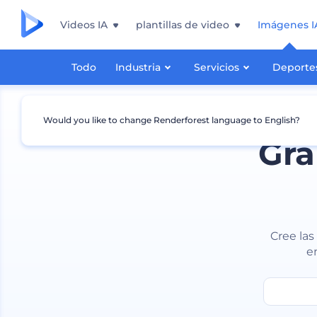
Videos IA
plantillas de video
Imágenes I
Todo
Industria
Servicios
Deporte
Would you like to change Renderforest language to English?
Gra
Cree las
e