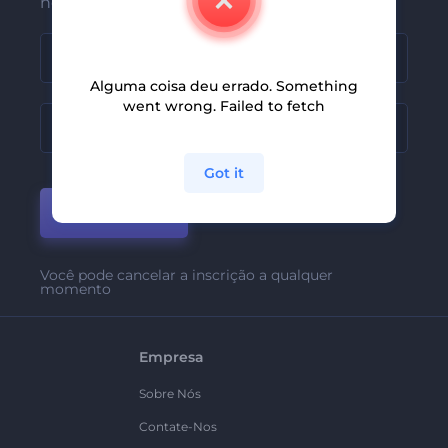
nossas últimas novidades e ofertas
Alguma coisa deu errado. Something
went wrong. Failed to fetch
Got it
Participar
Você pode cancelar a inscrição a qualquer
momento
Empresa
Sobre Nós
Contate-Nos