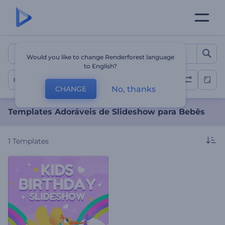
Templates Adoráveis de S
Would you like to change Renderforest language
to English?
Slideshow de Bebê
No, thanks
CHANGE
Templates Adoráveis de Slideshow para Bebês
1
Templates