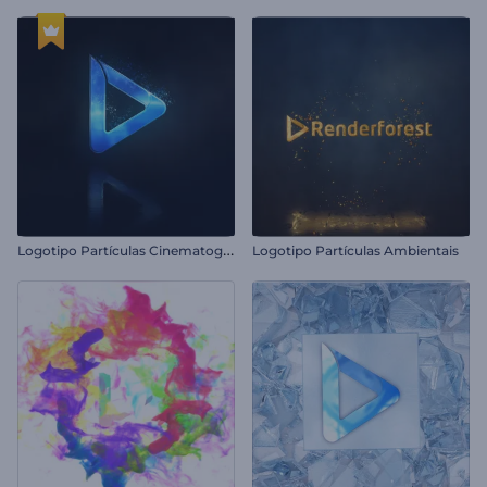
L
ogotipo Partículas Cinematográficas
Logotipo Partículas Ambientais