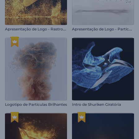
A
presentação de Logo - Rastros de Glitter
A
presentação de Logo - Partículas Simples
Logotipo de Partículas Brilhantes
Intro de Shuriken Giratória