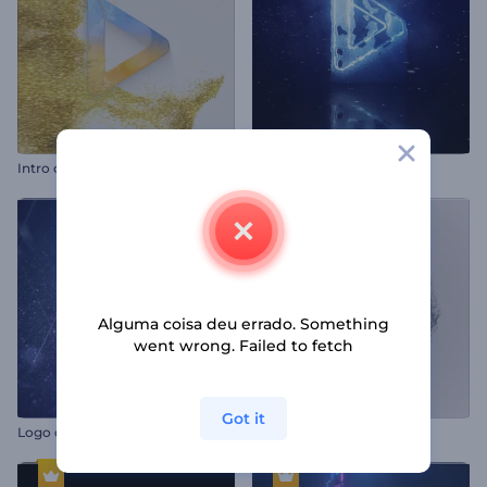
Intro com Partículas Cintilantes
Logo Neon Congelado
Alguma coisa deu errado. Something
went wrong. Failed to fetch
Got it
Logo com Glitter Cintilante
Intro - Energia Yin e Yang