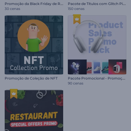
P
romoção da Black Friday de Reels
P
acote de Títulos com Glitch Pixelado
30 cenas
150 cenas
P
acote Promocional - Promoção de Produtos
Promoção de Coleção de NFT
90 cenas