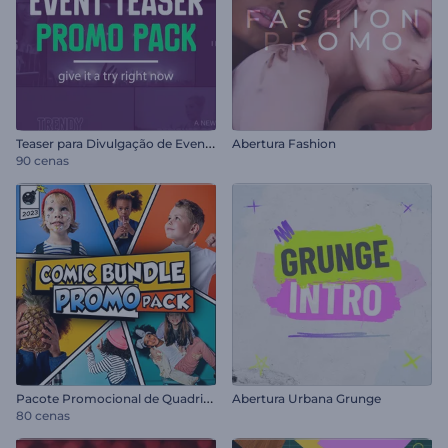
T
easer para Divulgação de Eventos
Abertura Fashion
90 cenas
P
acote Promocional de Quadrinhos
Abertura Urbana Grunge
80 cenas