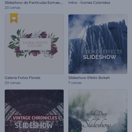
S
lideshow de Partículas Esmaecentes
Intro - Ícones Coloridos
20 cenas
Galeria Fotos Florais
Slideshow Efeito Bokeh
20 cenas
7 cenas