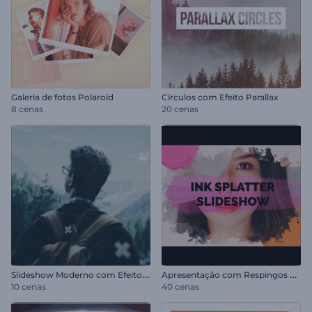
Galeria de fotos Polaroid
Círculos com Efeito Parallax
8 cenas
20 cenas
S
lideshow Moderno com Efeito Parallax
A
presentação com Respingos de Tinta
10 cenas
40 cenas