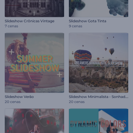
Slideshow Crônicas Vintage
Slideshow Gota Tinta
7 cenas
9 cenas
S
lideshow Minimalista - Sonhadores
Slideshow Verão
20 cenas
20 cenas