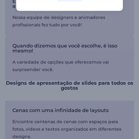
Economize tempo ao projetar sua
apresentação de slides
Nossa equipe de designers e animadores
profissionais fez tudo por você!
Quando dizemos que você escolhe, é isso
mesmo!
A variedade de opções que oferecemos vai
surpreender você.
Designs de apresentação de slides para todos os
gostos
Cenas com uma infinidade de layouts
Encontre centenas de cenas com espaços para
fotos, vídeos e textos organizados em diferentes
designs.